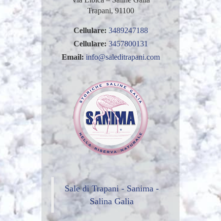
Trapani, 91100
Cellulare:
3489247188
Cellulare:
3457800131
Email:
info@saleditrapani.com
Sale di Trapani - Sanima -
Salina Galia