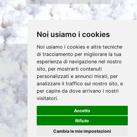
Noi usiamo i cookies
Noi usiamo i cookies e altre tecniche
di tracciamento per migliorare la tua
Copyrights © 2026 SA.NI.MA. S.A.S. di
esperienza di navigazione nel nostro
sito, per mostrarti contenuti
Daidone Massimo & C. Tutti i diritti riservati.
personalizzati e annunci mirati, per
Partita Iva: 02550670810 /
analizzare il traffico sul nostro sito, e
Privacy e Cookie Policy
per capire da dove arrivano i nostri
visitatori.
Accetto
®
Sito realizzato con
Clickoso
Rifiuto
Cambia le mie impostazioni