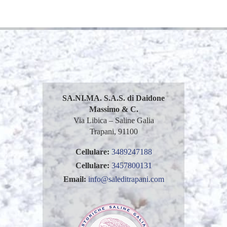
SA.NI.MA. S.A.S. di Daidone
Massimo & C.
Via Libica – Saline Galia
Trapani, 91100
Cellulare:
3489247188
Cellulare:
3457800131
Email:
info@saleditrapani.com