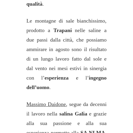
qualità
.
Le montagne di sale bianchissimo,
prodotto a
Trapani
nelle saline a
due passi dalla città, che possiamo
ammirare in agosto sono il risultato
di un lungo lavoro fatto dal sole e
dal vento nei mesi estivi in sinergia
con l’
esperienza
e l’
ingegno
dell’uomo
.
Massimo Daidone
, segue da decenni
il lavoro nella
salina Galia
e grazie
alla sua passione e alla sua
esperienza permette alla
SA.NI.MA.