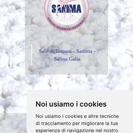
Sale di Trapani - Sanima -
Salina Galia
Noi usiamo i cookies
Noi usiamo i cookies e altre tecniche
di tracciamento per migliorare la tua
Copyrights © 2026 SA.NI.MA. S.A.S. di
esperienza di navigazione nel nostro